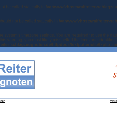
ot be called statically in
/var/www/vhosts/ralfreiter-schlagze
hould not be called statically in
/var/www/vhosts/ralfreiter-sc
 the system's timezone settings. You are *required* to use the da
this warning, you most likely misspelled the timezone identifier
reiter-schlagzeugnoten.de/httpdocs/textpattern/lib/txplib_m
S
onen
Ware