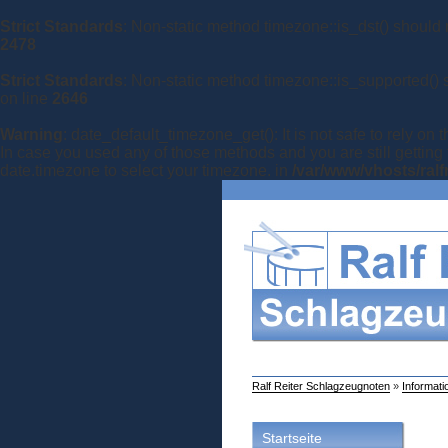
Strict Standards
: Non-static method timezone::is_dst() should n
2478
Strict Standards
: Non-static method timezone::is_supported() s
on line
2646
Warning
: date_default_timezone_get(): It is not safe to rely on
In case you used any of those methods and you are still getting 
date.timezone to select your timezone. in
/var/www/vhosts/ralf
Ralf Reiter Schlagzeugnoten
»
Informati
Startseite