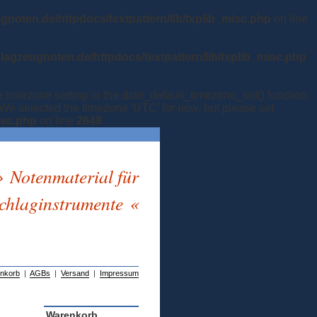
ugnoten.de/httpdocs/textpattern/lib/txplib_misc.php
on line
hlagzeugnoten.de/httpdocs/textpattern/lib/txplib_misc.php
te.timezone setting or the date_default_timezone_set() function.
. We selected the timezone 'UTC' for now, but please set
isc.php
on line
2648
» Notenmaterial für
chlaginstrumente «
nkorb
|
AGBs
|
Versand
|
Impressum
Warenkorb