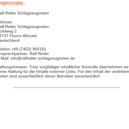
mpressum
alf Reiter Schlagzeugnoten
dresse:
alf Reiter Schlagzeugnoten
ühlweg 2
8737 Fluorn-Winzeln
eutschland
elefon +49 (7402) 904181
nsprechpartner: Ralf Reiter
-Mail: info@ralfreiter-schlagzeugnoten.de
aftungshinweis: Trotz sorgfältiger inhaltlicher Kontrolle übernehmen wir
eine Haftung für die Inhalte externer Links. Für den Inhalt der verlinkte
eiten sind ausschließlich deren Betreiber verantwortlich.