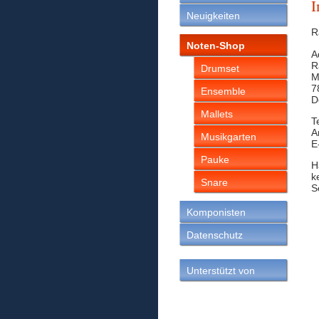
I
Neuigkeiten
R
Noten-Shop
A
R
Drumset
M
7
Ensemble
D
Mallets
T
A
Musikgarten
E
Pauke
H
k
Snare
S
Komponisten
Datenschutz
Unterstützt von