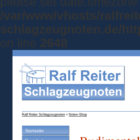
please set date.timezone 
/var/www/vhosts/ralfreit
schlagzeugnoten.de/http
on line
2648
Ralf Reiter Schlagzeugnoten
»
Noten-Shop
Startseite