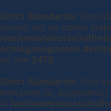
Strict Standards
: Non-st
should not be called static
/var/www/vhosts/ralfreit
schlagzeugnoten.de/http
on line
2478
Strict Standards
: Non-st
timezone::is_supported() s
in
/var/www/vhosts/ralfre