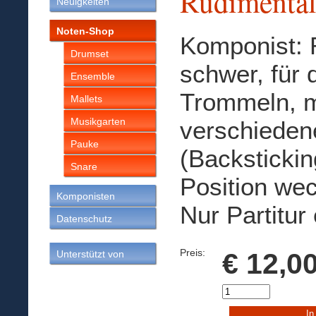
Rudimental
Neuigkeiten
Noten-Shop
Komponist: R
Drumset
schwer, für d
Ensemble
Trommeln, m
Mallets
Musikgarten
verschieden
Pauke
(Backstickin
Snare
Position we
Komponisten
Nur Partitur 
Datenschutz
Preis:
€ 12,0
Unterstützt von